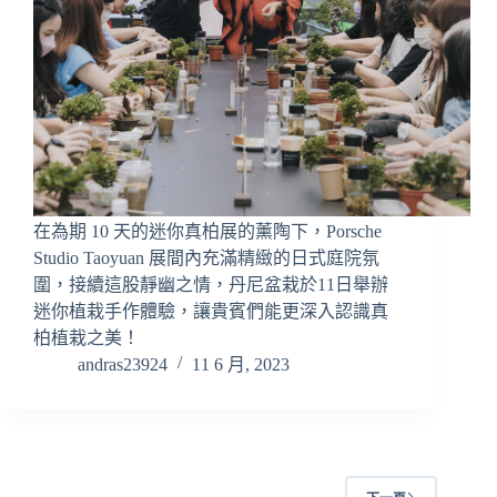
在為期 10 天的迷你真柏展的薰陶下，Porsche
Studio Taoyuan 展間內充滿精緻的日式庭院氛
圍，接續這股靜幽之情，丹尼盆栽於11日舉辦
迷你植栽手作體驗，讓貴賓們能更深入認識真
柏植栽之美！
andras23924
11 6 月, 2023