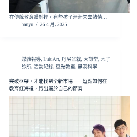
在傳統教育體制裡，有些孩子漸漸失去熱情…
hanyu
26 4 月, 2025
媒體報導
,
LuluArt
,
丹尼盆栽
,
大謙堂
,
木子
診所
,
活動紀錄
,
逗點教室
,
黑洞科學
突破框架，才能找到全新市場——逗點如何在
教育紅海裡，跑出屬於自己的節奏