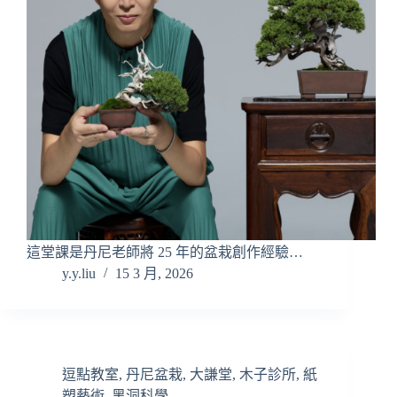
這堂課是丹尼老師將 25 年的盆栽創作經驗…
y.y.liu
15 3 月, 2026
逗點教室
,
丹尼盆栽
,
大謙堂
,
木子診所
,
紙
塑藝術
,
黑洞科學