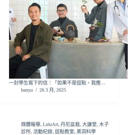
一封學生寫下的信：「如果不是逗點，我應…
hanyu
26 3 月, 2025
媒體報導
,
LuluArt
,
丹尼盆栽
,
大謙堂
,
木子
診所
,
活動紀錄
,
逗點教室
,
黑洞科學