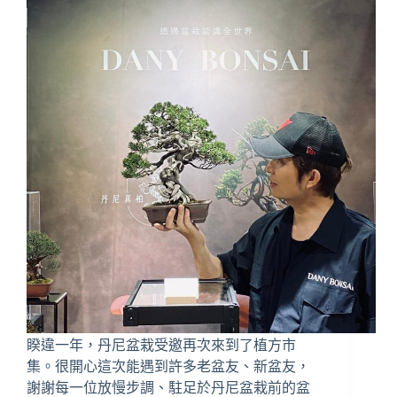
睽違一年，丹尼盆栽受邀再次來到了植方市
集。很開心這次能遇到許多老盆友、新盆友，
謝謝每一位放慢步調、駐足於丹尼盆栽前的盆