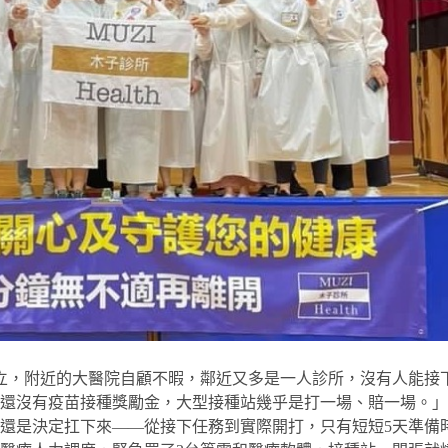
立，附近的大醫院自顧不暇，鄰近又多是一人診所，沒有人能接
候還沒有疫苗接種獎勵金，大型接種站幾乎是打一場、賠一場。
還是決定扛下來——從接下任務到實際開打，只有短短5天準備