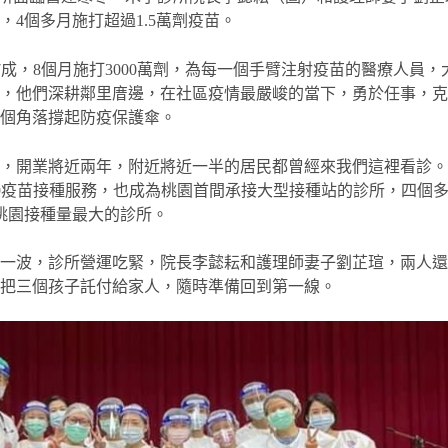
4個多月施打超過1.5萬劑疫苗。
破7成，8個月施打3000萬劑，為每一個手臂注射疫苗的醫療人員，
所，他們深耕鄰里庴邊，在社區疫情最嚴峻的當下，勇於任事，
各個角落撐起防疫保護傘。
所，開業將近兩年，附近將近一半的居民都曾經來我們這裡看診
ID-19疫苗接種服務，也成為桃園首間承接大型接種站的診所，四個
是桃園接種量最大的診所。
著一波，診所營運吃緊，院長李懿耘和護理師妻子劉芷瑄，兩人
，把三個孩子託付給家人，隨時準備回到第一線。