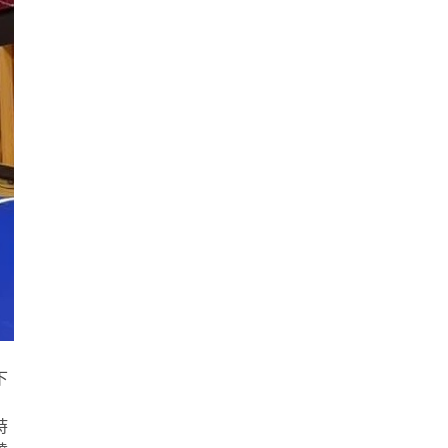
下
」
時