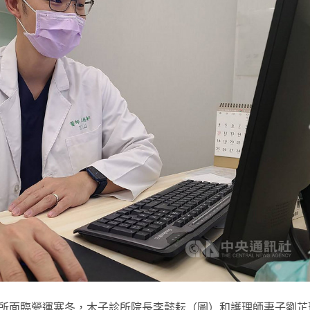
許多診所面臨營運寒冬，木子診所院長李懿耘（圖）和護理師妻子劉芷