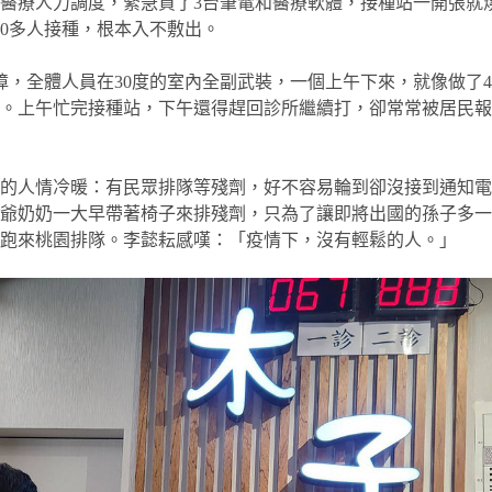
醫療人力調度，緊急買了3台筆電和醫療軟體，接種站一開張就
00多人接種，根本入不敷出。
障，全體人員在30度的室內全副武裝，一個上午下來，就像做了
機。上午忙完接種站，下午還得趕回診所繼續打，卻常常被居民
下的人情冷暖：有民眾排隊等殘劑，好不容易輪到卻沒接到通知
爺爺奶奶一大早帶著椅子來排殘劑，只為了讓即將出國的孫子多
市跑來桃園排隊。李懿耘感嘆：「疫情下，沒有輕鬆的人。」