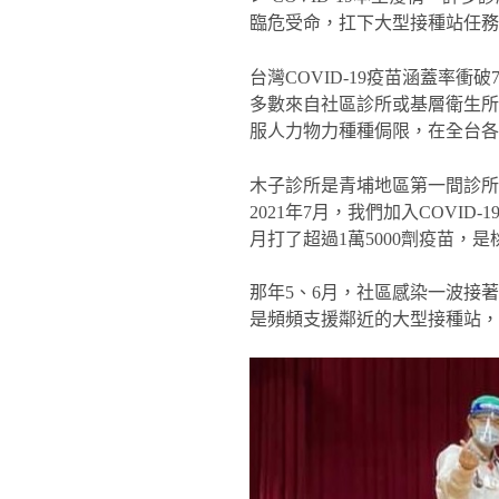
臨危受命，扛下大型接種站任務，
台灣COVID-19疫苗涵蓋率衝
多數來自社區診所或基層衛生
服人力物力種種侷限，在全台
木子診所是青埔地區第一間診
2021年7月，我們加入COV
月打了超過1萬5000劑疫苗，
那年5、6月，社區感染一波接
是頻頻支援鄰近的大型接種站