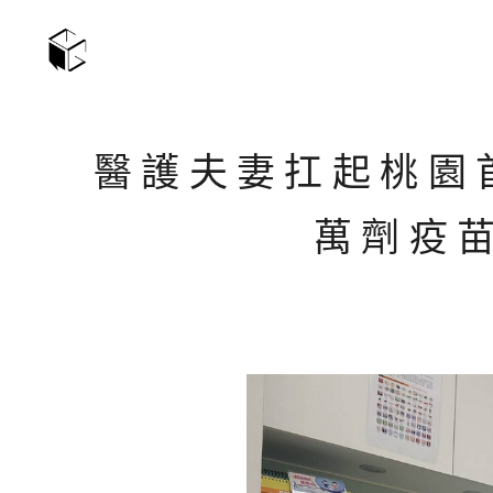
醫護夫妻扛起桃園首
萬劑疫