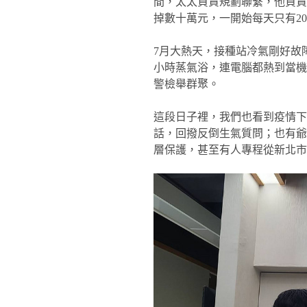
間，太太負責規劃聯繫，他負責
掉數十萬元，一開始每天只有2
7月大熱天，接種站冷氣剛好故
小時蒸氣浴，連電腦都熱到當
警檢舉群聚。
這段日子裡，我們也看到疫情
話，回撥反倒生氣質問；也有
層保護，甚至有人專程從新北