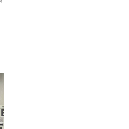
燒
4
報
電
一