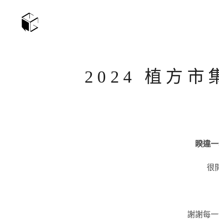
2024 植方市集 
睽違一
很
謝謝每一