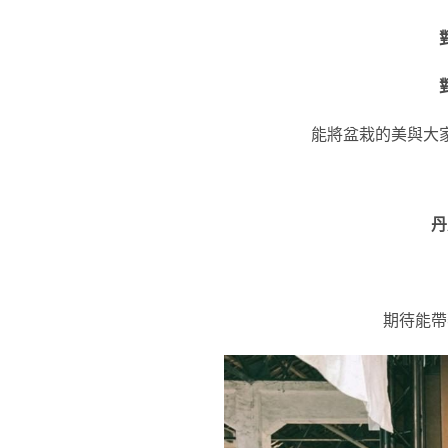
能將盆栽的美與大
丹
期待能帶