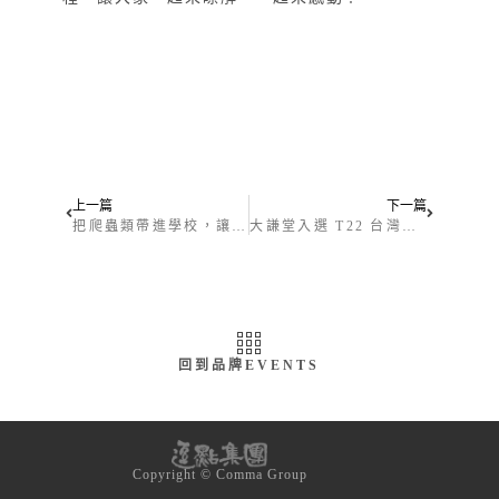
上一篇
下一篇
把爬蟲類帶進學校，讓 400 位特教生，坐上想像中的飛機環遊世界
大謙堂入選 T22 台灣陶瓷國家隊：與永心鳳茶共創「心花開」茶具組
回到品牌EVENTS
Copyright © Comma Group