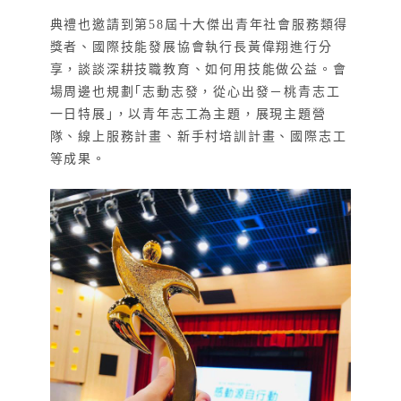
典禮也邀請到第58屆十大傑出青年社會服務類得
獎者、國際技能發展協會執行長黃偉翔進行分
享，談談深耕技職教育、如何用技能做公益。會
場周邊也規劃｢志動志發，從心出發－桃青志工
一日特展｣，以青年志工為主題，展現主題營
隊、線上服務計畫、新手村培訓計畫、國際志工
等成果。