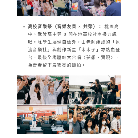
高校音樂祭（音樂友善 × 共榮）：
桃園高
中、武陵高中等 8 間在地高校社團接力飆
唱。除學生展現自信外，由老師組成的「逗
流音樂社」與創作新星「木木子」亦熱血登
台，最後全場壓軸大合唱〈夢想・實現〉，
為青春留下最響亮的節拍。