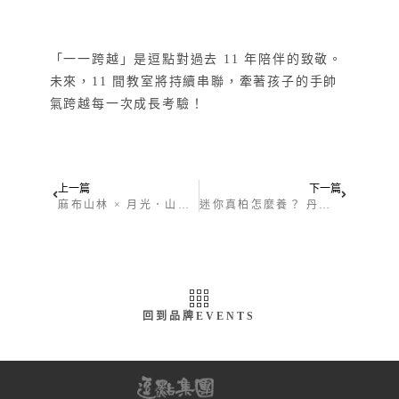
「一一跨越」是逗點對過去 11 年陪伴的致敬。
未來，11 間教室將持續串聯，牽著孩子的手帥
氣跨越每一次成長考驗！
上一篇
下一篇
麻布山林 × 月光．山市集｜在光與山之間，看見教育的無限可能
迷你真柏怎麼養？ 丹尼老師的迷你真柏大解密！
回到品牌EVENTS